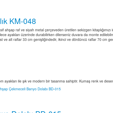
lık KM-048
if ahşap raf ve siyah metal çerçeveden üretilen sekizgen kitaplığımızı inc
Sadece ayakları üzerinde durabilirken dilerseniz duvara da monte edilebil
ve alt raflar 33 cm genişliğindedir, ikinci ve dördüncü raflar 70 cm geni
m ayakları ile şık ve modern bir tasarıma sahiptir. Kumaş renk ve desen ç