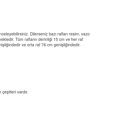
eleyebilirsiniz. Dilerseniz bazı rafları resim, vazo
mektedir. Tüm rafların derinliği 15 cm ve her raf
şliğindedir ve orta raf 76 cm genişliğindedir.
eşitleri vardır.